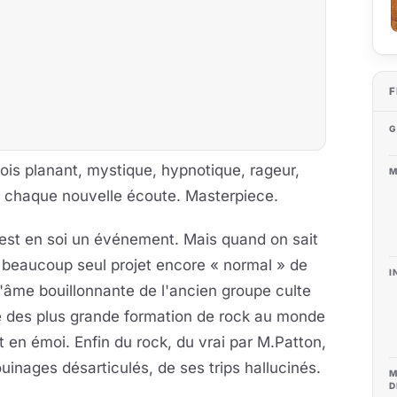
F
G
fois planant, mystique, hypnotique, rageur,
M
 chaque nouvelle écoute. Masterpiece.
est en soi un événement. Mais quand on sait
r beaucoup seul projet encore « normal » de
I
l'âme bouillonnante de l'ancien groupe culte
ne des plus grande formation de rock au monde
en émoi. Enfin du rock, du vrai par M.Patton,
uinages désarticulés, de ses trips hallucinés.
M
D