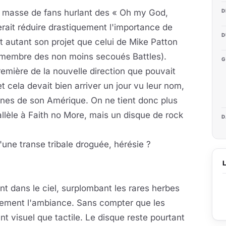
e masse de fans hurlant des « Oh my God,
D
erait réduire drastiquement l'importance de
D
t autant son projet que celui de Mike Patton
, membre des non moins secoués Battles).
G
première de la nouvelle direction que pouvait
 cela devait bien arriver un jour vu leur nom,
nes de son Amérique. On ne tient donc plus
allèle à Faith no More, mais un disque de rock
D
'une transe tribale droguée, hérésie ?
t dans le ciel, surplombant les rares herbes
airement l'ambiance. Sans compter que les
ant visuel que tactile. Le disque reste pourtant