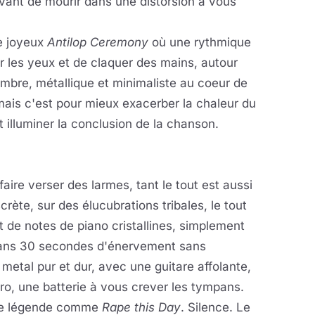
ant de mourir dans une distorsion à vous
le joyeux
Antilop Ceremony
où une rythmique
r les yeux et de claquer des mains, autour
ombre, métallique et minimaliste au coeur de
mais c'est pour mieux exacerber la chaleur du
t illuminer la conclusion de la chanson.
faire verser des larmes, tant le tout est aussi
rète, sur des élucubrations tribales, le tout
t de notes de piano cristallines, simplement
 dans 30 secondes d'énervement sans
metal pur et dur, avec une guitare affolante,
ro, une batterie à vous crever les tympans.
 de légende comme
Rape this Day
. Silence. Le