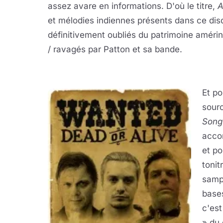
assez avare en informations. D'où le titre,
A
et mélodies indiennes présents dans ce dis
définitivement oubliés du patrimoine améri
/ ravagés par Patton et sa bande.
Et po
sourc
Song
acco
et po
tonit
sampl
base
c'es
» du 