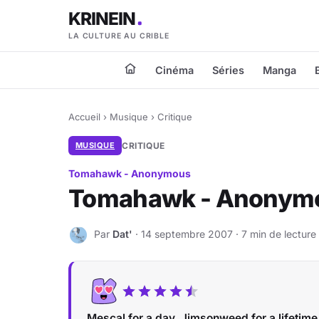
KRINEIN
LA CULTURE AU CRIBLE
Cinéma
Séries
Manga
Accueil
›
Musique
›
Critique
MUSIQUE
CRITIQUE
Tomahawk - Anonymous
Tomahawk - Anonym
Par
Dat'
· 14 septembre 2007 · 7 min de lecture
D
Mescal for a day, Jimsonweed for a lifetime