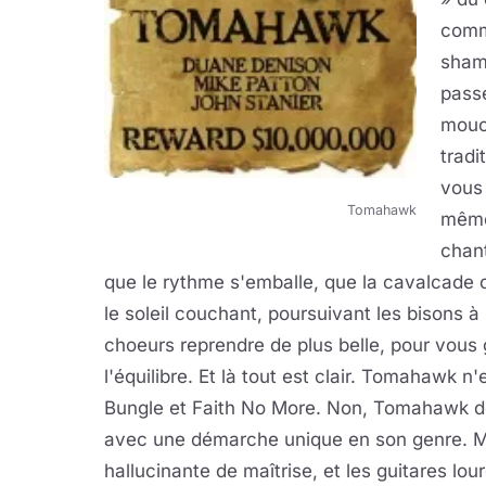
comm
shama
passe
mouch
tradi
vous
Tomahawk
même 
chant
que le rythme s'emballe, que la cavalcade 
le soleil couchant, poursuivant les bisons à 
choeurs reprendre de plus belle, pour vous 
l'équilibre. Et là tout est clair. Tomahawk n'
Bungle et Faith No More. Non, Tomahawk devi
avec une démarche unique en son genre. Mal
hallucinante de maîtrise, et les guitares 