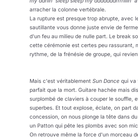
my darlin' sleep sleep my daaaaaarrrrliiin'
av
arracher la colonne vertébrale.
La rupture est presque trop abrupte, avec 
sautillante vous donne juste envie de ferme
d'un feu au milieu de nulle part. Le break s
cette cérémonie est certes peu rassurant, 
rythme, de la frénésie de groupe, qui revien
Mais c'est véritablement
Sun Dance
qui va 
parfait que la mort. Guitare hachée mais disc
surplombé de claviers à couper le souffle, e
superbes. Et tout explose, éclate, on part
concession, on nous plonge la tête dans du 
un Patton qui pête les plombs avec son mic
On retrouve même la force d'un morceau