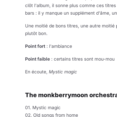
clôt l'album, il sonne plus comme ces titre
bars : il y manque un supplément d'âme, une
Une moitié de bons titres, une autre moitié
plutôt bon.
Point fort
: l'ambiance
Point faible
: certains titres sont mou-mou
En écoute,
Mystic magic
Lire 
YouTube · le lect
The monkberrymoon orchestr
01. Mystic magic
02. Old songs from home