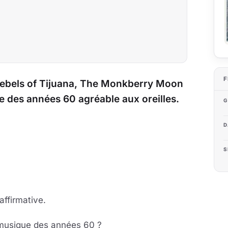
F
Rebels of Tijuana, The Monkberry Moon
des années 60 agréable aux oreilles.
G
D
S
affirmative.
 musique des années 60 ?