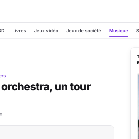
BD
Livres
Jeux vidéo
Jeux de société
Musique
S
ers
rchestra, un tour
re