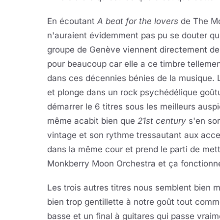
En écoutant
A beat for the lovers
de The Mo
n'auraient évidemment pas pu se douter qu'i
groupe de Genève viennent directement des
pour beaucoup car elle a ce timbre telleme
dans ces décennies bénies de la musique. 
et plonge dans un rock psychédélique goû
démarrer le 6 titres sous les meilleurs aus
même acabit bien que
21st century
s'en sor
vintage et son rythme tressautant aux acc
dans la même cour et prend le parti de met
Monkberry Moon Orchestra et ça fonctionne
Les trois autres titres nous semblent bien 
bien trop gentillette à notre goût tout com
basse et un final à guitares qui passe vrai