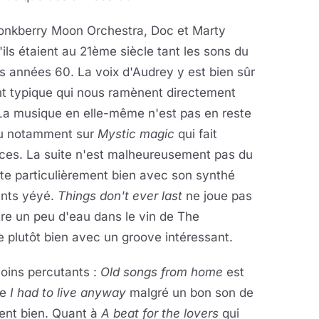
nkberry Moon Orchestra, Doc et Marty
ls étaient au 21ème siècle tant les sons du
 années 60. La voix d'Audrey y est bien sûr
nt typique qui nous ramènent directement
La musique en elle-même n'est pas en reste
tu notamment sur
Mystic magic
qui fait
pices. La suite n'est malheureusement pas du
te particulièrement bien avec son synthé
ents yéyé.
Things don't ever last
ne joue pas
tre un peu d'eau dans le vin de The
 plutôt bien avec un groove intéressant.
moins percutants :
Old songs from home
est
me
I had to live anyway
malgré un bon son de
ment bien. Quant à
A beat for the lovers
qui