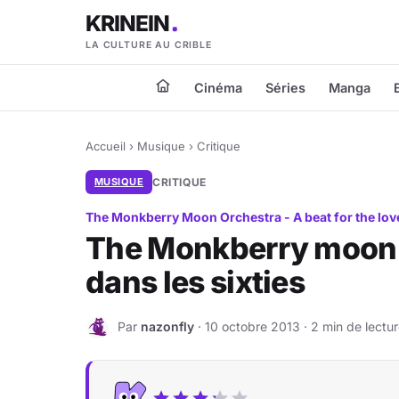
KRINEIN
LA CULTURE AU CRIBLE
Cinéma
Séries
Manga
Accueil
›
Musique
›
Critique
MUSIQUE
CRITIQUE
The Monkberry Moon Orchestra - A beat for the lov
The Monkberry moon o
dans les sixties
Par
nazonfly
· 10 octobre 2013 · 2 min de lectu
N