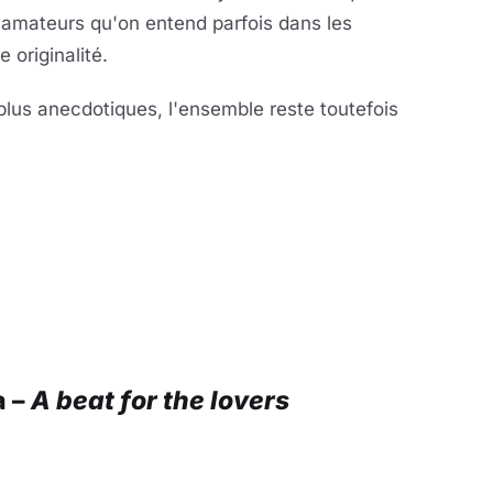
s amateurs qu'on entend parfois dans les
 originalité.
 plus anecdotiques, l'ensemble reste toutefois
la vidéo
eur se charge au clic
a –
A beat for the lovers