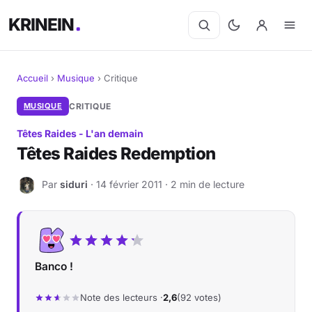
KRINEIN
Accueil
›
Musique
›
Critique
Cinéma
MUSIQUE
CRITIQUE
Têtes Raides - L'an demain
Séries
Têtes Raides Redemption
Manga
Par
siduri
· 14 février 2011 · 2 min de lecture
S
BD
Livres
Banco !
Jeux vidéo
Note des lecteurs ·
2,6
(92 votes)
Jeux de société