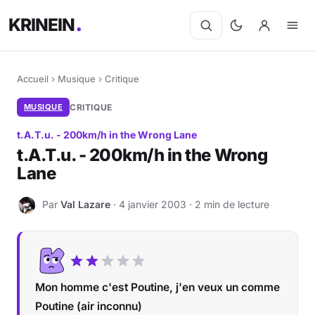
KRINEIN
Accueil
›
Musique
›
Critique
MUSIQUE
CRITIQUE
t.A.T.u. - 200km/h in the Wrong Lane
t.A.T.u. - 200km/h in the Wrong
Lane
Par
Val Lazare
· 4 janvier 2003 · 2 min de lecture
V
Mon homme c'est Poutine, j'en veux un comme
Poutine (air inconnu)