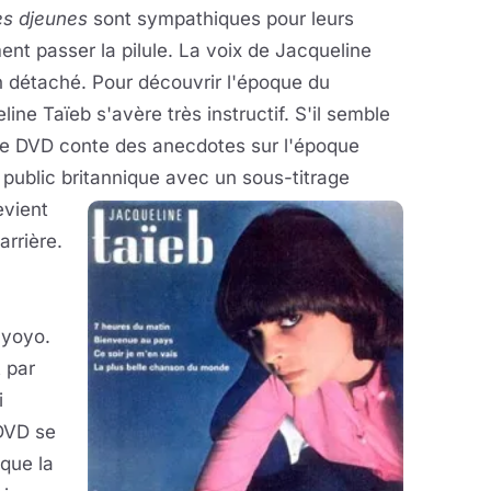
es djeunes
sont sympathiques pour leurs
ment passer la pilule. La voix de Jacqueline
 détaché. Pour découvrir l'époque du
ne Taïeb s'avère très instructif. S'il semble
 le DVD conte des anecdotes sur l'époque
 public britannique avec un sous-titrage
evient
arrière.
 yoyo.
 par
i
 DVD se
que la