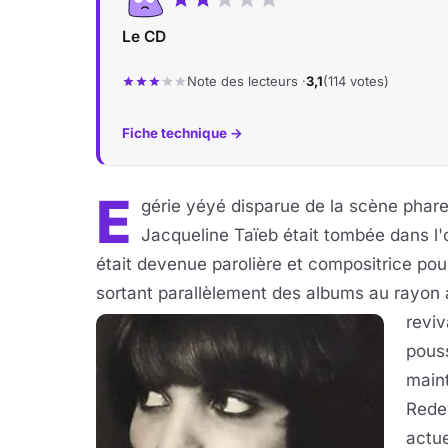
Le CD
Note des lecteurs ·
3,1
(114 votes)
Fiche technique →
E
gérie yéyé disparue de la scène phare 
Jacqueline Taïeb était tombée dans l'o
était devenue parolière et compositrice po
sortant parallèlement des albums au rayon
reviv
pous
maint
Redev
actue