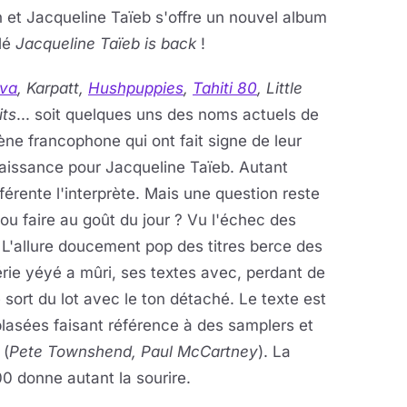
 et Jacqueline Taïeb s'offre un nouvel album
ulé
Jacqueline Taïeb is back
!
va
, Karpatt,
Hushpuppies
,
Tahiti 80
, Little
its
... soit quelques uns des noms actuels de
ène francophone qui ont fait signe de leur
aissance pour Jacqueline Taïeb. Autant
férente l'interprète. Mais une question reste
 ou faire au goût du jour ? Vu l'échec des
.. L'allure doucement pop des titres berce des
gérie yéyé a mûri, ses textes avec, perdant de
 sort du lot avec le ton détaché. Le texte est
lasées faisant référence à des samplers et
 (
Pete Townshend, Paul McCartney
). La
 donne autant la sourire.