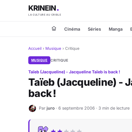
KRINEIN
LA CULTURE AU CRIBLE
Cinéma
Séries
Manga
Accueil
›
Musique
›
Critique
MUSIQUE
CRITIQUE
Taïeb (Jacqueline) - Jacqueline Taïeb is back !
Taïeb (Jacqueline) - J
back !
Par
juro
· 6 septembre 2006 · 3 min de lecture
J