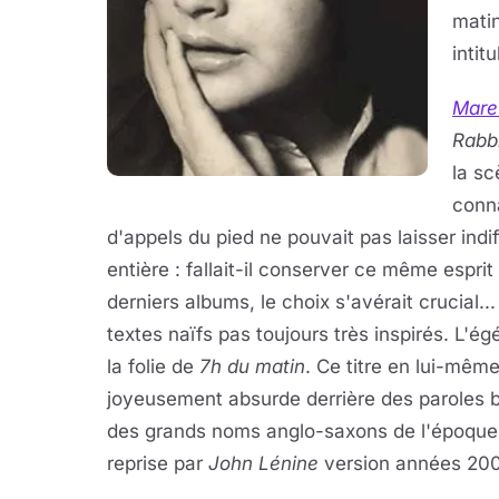
matin
intit
Mare
Rabb
la sc
conn
d'appels du pied ne pouvait pas laisser indif
entière : fallait-il conserver ce même esprit
derniers albums, le choix s'avérait crucial.
textes naïfs pas toujours très inspirés. L'é
la folie de
7h du matin
. Ce titre en lui-même
joyeusement absurde derrière des paroles b
des grands noms anglo-saxons de l'époque
reprise par
John Lénine
version années 2000