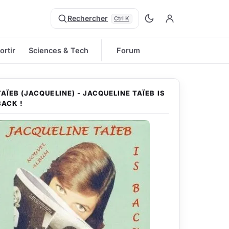
Rechercher
Ctrl K
ortir
Sciences & Tech
Forum
TAÏEB (JACQUELINE) - JACQUELINE TAÏEB IS
BACK !