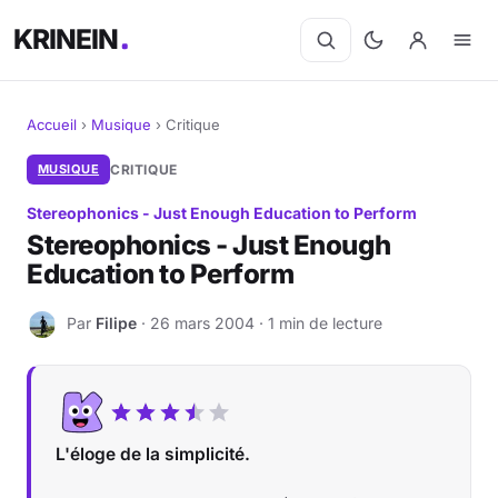
KRINEIN
Accueil
›
Musique
›
Critique
Cinéma
MUSIQUE
CRITIQUE
Stereophonics - Just Enough Education to Perform
Séries
Stereophonics - Just Enough
Education to Perform
Manga
Par
Filipe
· 26 mars 2004 · 1 min de lecture
BD
F
Livres
Jeux vidéo
L'éloge de la simplicité.
Jeux de société