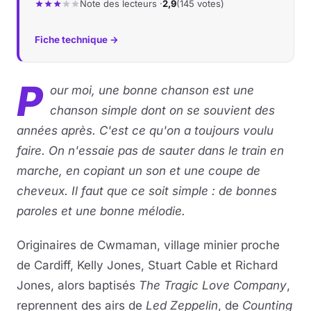
Note des lecteurs ·
2,9
(145 votes)
Musique
Fiche technique →
Sortir
P
our moi, une bonne chanson est une
Sciences & Tech
chanson simple dont on se souvient des
années après. C'est ce qu'on a toujours voulu
Forum
faire. On n'essaie pas de sauter dans le train en
marche, en copiant un son et une coupe de
cheveux. Il faut que ce soit simple : de bonnes
paroles et une bonne mélodie.
Originaires de Cwmaman, village minier proche
de Cardiff, Kelly Jones, Stuart Cable et Richard
Jones, alors baptisés
The Tragic Love Company
,
reprennent des airs de
Led Zeppelin
, de
Counting