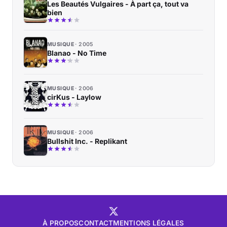
Les Beautés Vulgaires - À part ça, tout va
bien
MUSIQUE
2005
Blanao - No Time
MUSIQUE
2006
cirKus - Laylow
MUSIQUE
2006
Bullshit Inc. - Replikant
À PROPOS
CONTACT
MENTIONS LÉGALES