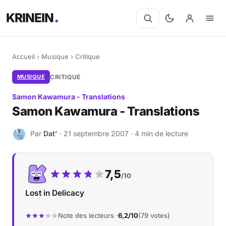
KRINEIN
Accueil
›
Musique
›
Critique
MUSIQUE
CRITIQUE
Samon Kawamura - Translations
Samon Kawamura - Translations
Par
Dat'
· 21 septembre 2007 · 4 min de lecture
D
Notre note :
7,5
/10
Lost in Delicacy
Note des lecteurs ·
6,2/10
(79 votes)