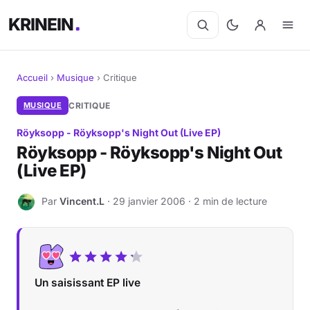
KRINEIN
Accueil
›
Musique
›
Critique
Cinéma
MUSIQUE
CRITIQUE
Röyksopp - Röyksopp's Night Out (Live EP)
Séries
Röyksopp - Röyksopp's Night Out
(Live EP)
Manga
Par
Vincent.L
· 29 janvier 2006 · 2 min de lecture
BD
V
Livres
Jeux vidéo
Un saisissant EP live
Jeux de société