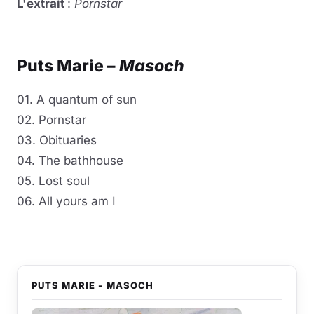
L'extrait
:
Pornstar
Lire la vidéo
YouTube · le lecteur se charge au clic
Puts Marie –
Masoch
01. A quantum of sun
02. Pornstar
03. Obituaries
04. The bathhouse
05. Lost soul
06. All yours am I
PUTS MARIE - MASOCH