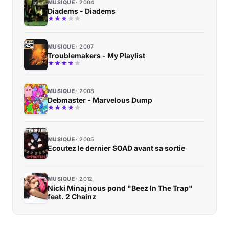
MUSIQUE
2004
Diadems - Diadems
MUSIQUE
2007
Troublemakers - My Playlist
MUSIQUE
2008
Debmaster - Marvelous Dump
MUSIQUE
2005
Ecoutez le dernier SOAD avant sa sortie
MUSIQUE
2012
Nicki Minaj nous pond "Beez In The Trap"
feat. 2 Chainz