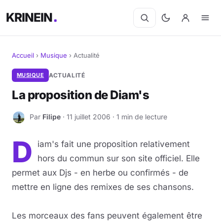
KRINEIN
Accueil
›
Musique
›
Actualité
Cinéma
MUSIQUE
ACTUALITÉ
La proposition de Diam's
Séries
Par
Filipe
· 11 juillet 2006 · 1 min de lecture
F
Manga
D
iam's fait une proposition relativement
BD
hors du commun sur son site officiel. Elle
Livres
permet aux Djs - en herbe ou confirmés - de
mettre en ligne des remixes de ses chansons.
Jeux vidéo
Les morceaux des fans peuvent également être
Jeux de société