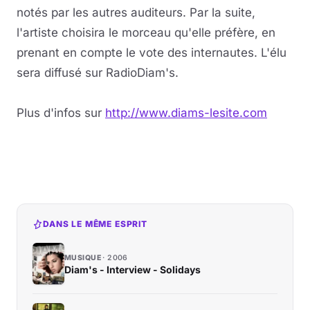
notés par les autres auditeurs. Par la suite,
Musique
l'artiste choisira le morceau qu'elle préfère, en
prenant en compte le vote des internautes. L'élu
Sortir
sera diffusé sur RadioDiam's.
Sciences & Tech
Plus d'infos sur
http://www.diams-lesite.com
Forum
DANS LE MÊME ESPRIT
MUSIQUE
2006
Diam's - Interview - Solidays