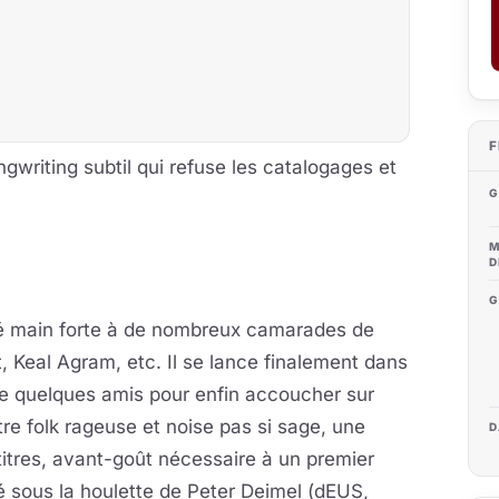
F
ngwriting subtil qui refuse les catalogages et
G
M
D
G
té main forte à de nombreux camarades de
Keal Agram, etc. Il se lance finalement dans
de quelques amis pour enfin accoucher sur
e folk rageuse et noise pas si sage, une
D
titres, avant-goût nécessaire à un premier
 sous la houlette de Peter Deimel (dEUS,