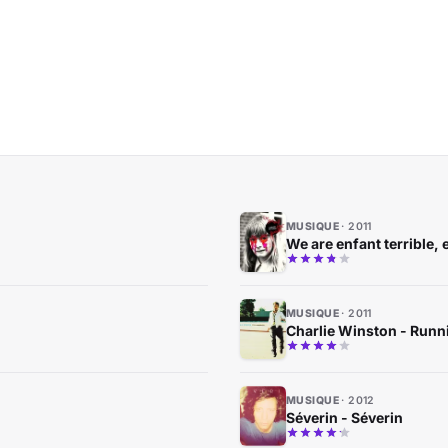
MUSIQUE
2011
We are enfant terrible, e
MUSIQUE
2011
Charlie Winston - Runni
MUSIQUE
2012
Séverin - Séverin