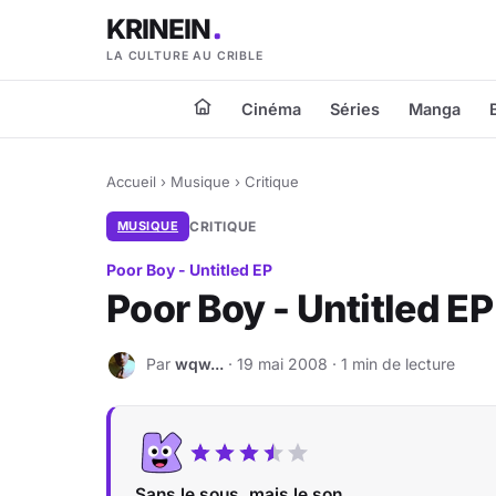
KRINEIN
LA CULTURE AU CRIBLE
Cinéma
Séries
Manga
Accueil
›
Musique
›
Critique
MUSIQUE
CRITIQUE
Poor Boy - Untitled EP
Poor Boy - Untitled EP
Par
wqw...
· 19 mai 2008 · 1 min de lecture
W
Sans le sous, mais le son