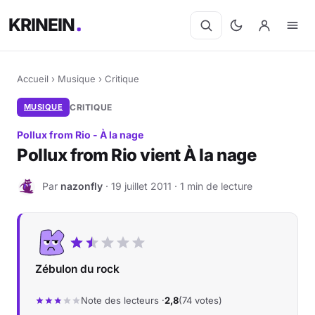
KRINEIN
Accueil
›
Musique
›
Critique
MUSIQUE
CRITIQUE
Pollux from Rio - À la nage
Pollux from Rio vient À la nage
Par
nazonfly
· 19 juillet 2011 · 1 min de lecture
N
Zébulon du rock
Note des lecteurs ·
2,8
(74 votes)