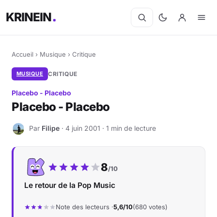
KRINEIN
Accueil
›
Musique
›
Critique
MUSIQUE
CRITIQUE
Placebo - Placebo
Placebo - Placebo
Par
Filipe
· 4 juin 2001 · 1 min de lecture
F
Notre note :
8
/10
Le retour de la Pop Music
Note des lecteurs ·
5,6/10
(680 votes)