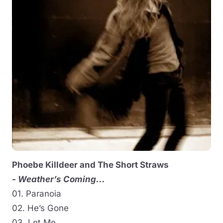
Phoebe Killdeer and The Short Straws
-
Weather’s Coming...
01. Paranoia
02. He’s Gone
03. Let Me