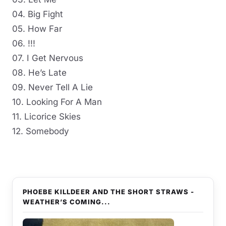
04. Big Fight
05. How Far
06. !!!
07. I Get Nervous
08. He’s Late
09. Never Tell A Lie
10. Looking For A Man
11. Licorice Skies
12. Somebody
PHOEBE KILLDEER AND THE SHORT STRAWS -
WEATHER’S COMING...