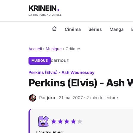
KRINEIN
LA CULTURE AU CRIBLE
Cinéma
Séries
Manga
Accueil
›
Musique
›
Critique
MUSIQUE
CRITIQUE
Perkins (Elvis) - Ash Wednesday
Perkins (Elvis) - As
Par
juro
· 21 mai 2007 · 2 min de lecture
J
L'autre Elvis