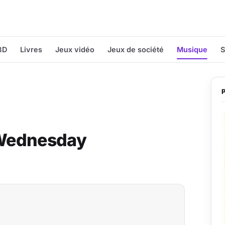
BD
Livres
Jeux vidéo
Jeux de société
Musique
S
h Wednesday