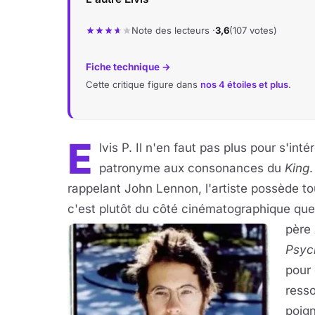
Note des lecteurs ·
3,6
(107 votes)
Fiche technique →
Cette critique figure dans
nos 4 étoiles et plus
.
E
lvis P. Il n'en faut pas plus pour s'in
patronyme aux consonances du
King
.
rappelant John Lennon, l'artiste possède tou
c'est plutôt du côté cinématographique que
père
Psyc
pour 
ress
poign