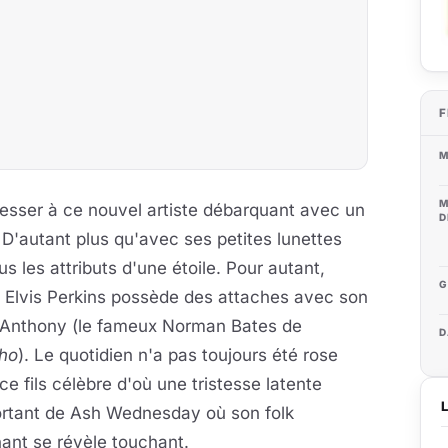
F
M
M
téresser à ce nouvel artiste débarquant avec un
D
 D'autant plus qu'avec ses petites lunettes
s les attributs d'une étoile. Pour autant,
G
 Elvis Perkins possède
des attaches avec son
 Anthony (le fameux Norman Bates de
D
ho
). Le quotidien n'a pas toujours été rose
ce fils célèbre d'où une tristesse latente
ortant de Ash Wednesday où son folk
ant se révèle touchant.