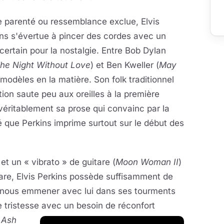
 parenté ou ressemblance exclue, Elvis
ns s'évertue à pincer des cordes avec un
certain pour la nostalgie. Entre Bob Dylan
The Night Without Love
) et Ben Kweller (
May
odèles en la matière. Son folk traditionnel
tion saute peu aux oreilles à la première
t véritablement sa prose qui convainc par la
 que Perkins imprime surtout sur le début des
et un « vibrato » de guitare (
Moon Woman II
)
are, Elvis Perkins possède suffisamment de
r nous emmener avec lui dans ses tourments
e tristesse avec
un besoin de réconfort
s
Ash