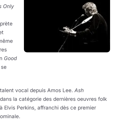
's Only
rprète
et
 même
res
un
Good
 se
n talent vocal depuis Amos Lee.
Ash
dans la catégorie des dernières oeuvres folk
à Elvis Perkins, affranchi dès ce premier
nominale.