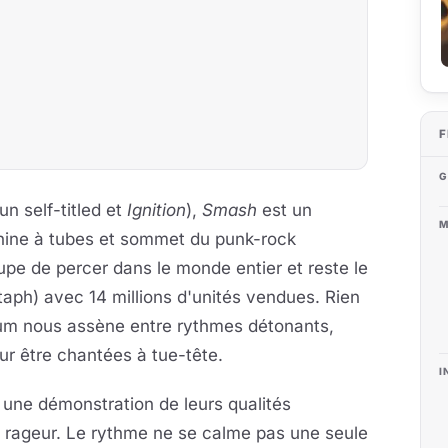
F
G
n self-titled et
Ignition
),
Smash
est un
M
chine à tubes et sommet du punk-rock
roupe de percer dans le monde entier et reste le
taph) avec 14 millions d'unités vendues. Rien
bum nous assène entre rythmes détonants,
ur être chantées à tue-tête.
I
e une démonstration de leurs qualités
t rageur. Le rythme ne se calme pas une seule