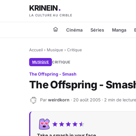
KRINEIN
LA CULTURE AU CRIBLE
Cinéma
Séries
Manga
Accueil
›
Musique
›
Critique
MUSIQUE
CRITIQUE
The Offspring - Smash
The Offspring - Smas
Par
weirdkorn
· 20 août 2005 · 2 min de lectur
W
Take a smash in your face