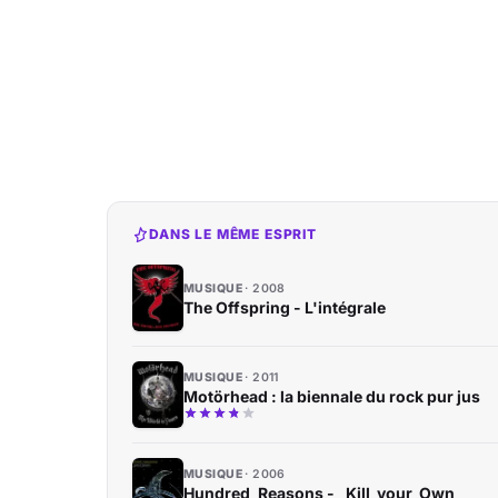
DANS LE MÊME ESPRIT
MUSIQUE
2008
The Offspring - L'intégrale
MUSIQUE
2011
Motörhead : la biennale du rock pur jus
MUSIQUE
2006
Hundred_Reasons - _Kill_your_Own