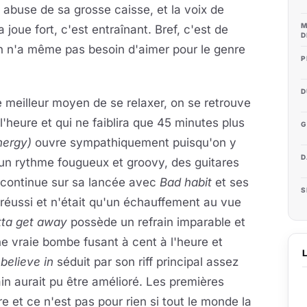
abuse de sa grosse caisse, et la voix de
M
oue fort, c'est entraînant. Bref, c'est de
D
on n'a même pas besoin d'aimer pour le genre
P
D
e meilleur moyen de se relaxer, on se retrouve
 l'heure et qui ne faiblira que 45 minutes plus
G
nergy)
ouvre sympathiquement puisqu'on y
D
c un rythme fougueux et groovy, des guitares
e continue sur sa lancée avec
Bad habit
et ses
S
t réussi et n'était qu'un échauffement au vue
tta get away
possède un refrain imparable et
e vraie bombe fusant à cent à l'heure et
believe in
séduit par son riff principal assez
in aurait pu être amélioré. Les premières
e et ce n'est pas pour rien si tout le monde la