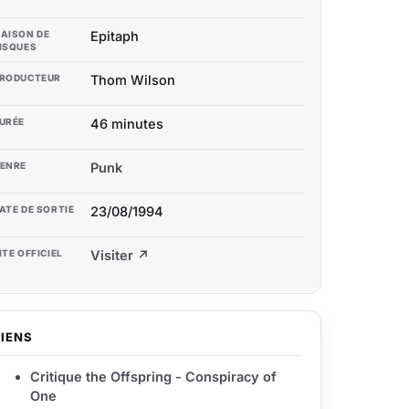
AISON DE
Epitaph
ISQUES
RODUCTEUR
Thom Wilson
URÉE
46 minutes
ENRE
Punk
ATE DE SORTIE
23/08/1994
ITE OFFICIEL
Visiter ↗
LIENS
Critique the Offspring - Conspiracy of
One