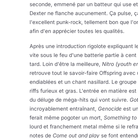
seconde, emmené par un batteur qui use et 
Dexter ne flanche aucunement. Ça pulse, ça j
l'excellent punk-rock, tellement bon que l'
afin d'en apprécier toutes les qualités.
Après une introduction rigolote expliquant l
vite sous le feu d'une batterie partie à cent
tard. Loin d'être la meilleure,
Nitro (youth e
retrouve tout le savoir-faire Offspring ave
endiablées et un chant nasillard. Le group
riffs furieux et gras. L'entrée en matière es
du déluge de méga-hits qui vont suivre.
Go
incroyablement entraînant,
Genocide
est un
ferait même pogoter un mort,
Something to 
lourd et franchement metal même si le refra
notes de
Come out and play
se font entendr