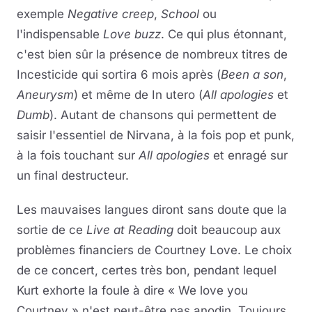
exemple
Negative creep
,
School
ou
l'indispensable
Love buzz
. Ce qui plus étonnant,
c'est bien sûr la présence de nombreux titres de
Incesticide qui sortira 6 mois après (
Been a son
,
Aneurysm
) et même de In utero (
All apologies
et
Dumb
). Autant de chansons qui permettent de
saisir l'essentiel de Nirvana, à la fois pop et punk,
à la fois touchant sur
All apologies
et enragé sur
un final destructeur.
Les mauvaises langues diront sans doute que la
sortie de ce
Live at Reading
doit beaucoup aux
problèmes financiers de Courtney Love. Le choix
de ce concert, certes très bon, pendant lequel
Kurt exhorte la foule à dire « We love you
Courtney » n'est peut-être pas anodin. Toujours