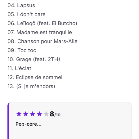
04. Lapsus
05. I don't care
06. Leïloqô (feat. El Butcho)
07. Madame est tranquille
08. Chanson pour Mars-Aile
09. Toc toc
10. Grage (feat. 2TH)
11. L'éclat
12. Eclipse de sommeil
13. (Si je m'endors)
Notre note :
8
/10
Pop-core...