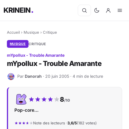
KRINEIN
Accueil
›
Musique
›
Critique
MUSIQUE
CRITIQUE
mYpollux - Trouble Amarante
mYpollux - Trouble Amarante
Par
Danorah
· 20 juin 2005 · 4 min de lecture
D
Notre note :
8
/10
Pop-core...
Note des lecteurs ·
3,6/5
(182 votes)