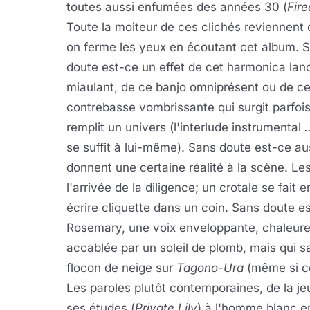
toutes aussi enfumées des années 30 (
Fir
Toute la moiteur de ces clichés reviennent
on ferme les yeux en écoutant cet album. 
doute est-ce un effet de cet harmonica lanc
miaulant, de ce banjo omniprésent ou de ce
contrebasse vombrissante qui surgit parfois
remplit un univers (l'interlude instrumental
.
se suffit à lui-même). Sans doute est-ce au
donnent une certaine réalité à la scène. Le
l'arrivée de la diligence; un crotale se fait
écrire cliquette dans un coin. Sans doute e
Rosemary, une voix enveloppante, chaleur
accablée par un soleil de plomb, mais qui s
flocon de neige sur
Tagono-Ura
(même si ce
Les paroles plutôt contemporaines, de la je
ses études (
Private Lily
) à l'homme blanc e