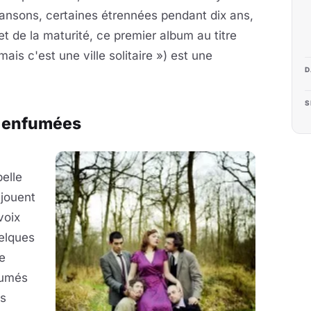
ansons, certaines étrennées pendant dix ans,
et de la maturité, ce premier album au titre
ais c'est une ville solitaire ») est une
D
S
s enfumées
belle
 jouent
voix
elques
e
fumés
es