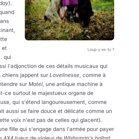
eday
).
 quand
Sans
inant,
tte
 et
Loup y es-tu ?
..
qui
ssi l'adjonction de ces détails musicaux qui
s chiens jappent sur
Lovelinesse
, comme à
 entendre sur
Motel
, une antique machine à
st-ce surtout le majestueux organe de
euse, qui s'étend langoureusement, comme
ait aussi se faire douce et délicate comme un
tte voix n'est pas de celles qui glacent).
une fille qui s'engage dans l'armée pour payer
n 4X4 tueur de violeur de
Whiteman's ballad