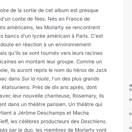
toire de la sortie de cet album est presque
 d'un conte de fées. Nés en France de
ts américains, les Moriarty se rencontrent
es bancs d'un lycée américain à Paris. C'est
 doute en réaction à un environnement
ais qu'ils se sont tournés vers leurs racines
icaines en montant leur groupe. Comme un
le, ils auront repris le nom du héros de Jack
uac dans
Sur la route
, l'un des plus grands
M
s étatsuniens. Près de dix ans après, dont
D
 avec leur nouvelle chanteuse, Rosemary, ils
D
nt dans un théâtre parisien. Un théâtre qui
rtient à Jérôme Deschamps et Macha
D
eff, les célèbres producteurs des
Deschiens
.
G
sés par le duo, les membres de Moriarty vont