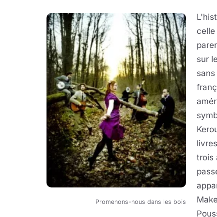
L'his
celle
paren
sur l
sans
franç
amér
symbo
Kero
livre
trois
passe
appa
Makeï
Promenons-nous dans les bois
Pous