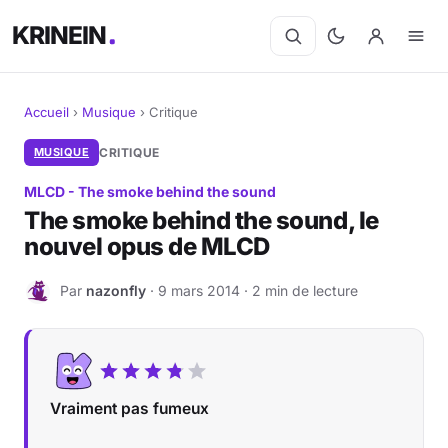
KRINEIN
Accueil
›
Musique
›
Critique
Cinéma
MUSIQUE
CRITIQUE
MLCD - The smoke behind the sound
Séries
The smoke behind the sound, le
nouvel opus de MLCD
Manga
Par
nazonfly
· 9 mars 2014 · 2 min de lecture
BD
N
Livres
Jeux vidéo
Vraiment pas fumeux
Jeux de société