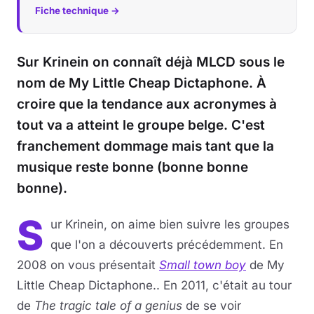
Fiche technique →
Musique
Sur Krinein on connaît déjà MLCD sous le
Sortir
nom de My Little Cheap Dictaphone. À
Sciences & Tech
croire que la tendance aux acronymes à
tout va a atteint le groupe belge. C'est
Forum
franchement dommage mais tant que la
musique reste bonne (bonne bonne
bonne).
S
ur Krinein, on aime bien suivre les groupes
que l'on a découverts précédemment. En
2008 on vous présentait
Small town boy
de My
Little Cheap Dictaphone.. En 2011, c'était au tour
de
The tragic tale of a genius
de se voir