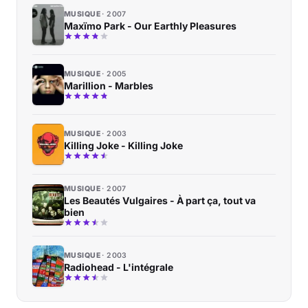
MUSIQUE
2007
Maxïmo Park - Our Earthly Pleasures
MUSIQUE
2005
Marillion - Marbles
MUSIQUE
2003
Killing Joke - Killing Joke
MUSIQUE
2007
Les Beautés Vulgaires - À part ça, tout va
bien
MUSIQUE
2003
Radiohead - L'intégrale