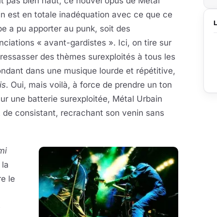
t pas bien haut, ce nouvel opus de Métal
n est en totale inadéquation avec ce que ce
e a pu apporter au punk, soit des
ciations « avant-gardistes ». Ici, on tire sur
 ressasser des thèmes surexploités à tous les
ndant dans une musique lourde et répétitive,
is
. Oui, mais voilà, à force de prendre un ton
ur une batterie surexploitée, Métal Urbain
t de consistant, recrachant son venin sans
mi
 la
re le
e