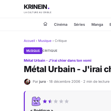
KRINEIN
LA CULTURE AU CRIBLE
Cinéma
Séries
Manga
Accueil
›
Musique
›
Critique
MUSIQUE
CRITIQUE
Métal Urbain - J'irai chier dans ton vomi
Métal Urbain - J'irai 
Par
juro
· 18 décembre 2006 · 2 min de lecture
J
« Poétique »