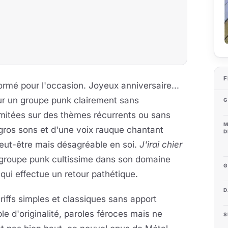
F
formé pour l'occasion. Joyeux anniversaire...
our un groupe punk clairement sans
G
imitées sur des thèmes récurrents ou sans
M
gros sons et d'une voix rauque chantant
D
peut-être mais désagréable en soi.
J'irai chier
n groupe punk cultissime dans son
domaine
G
qui effectue un retour pathétique.
D
riffs simples et classiques sans apport
le d'originalité, paroles féroces mais ne
S