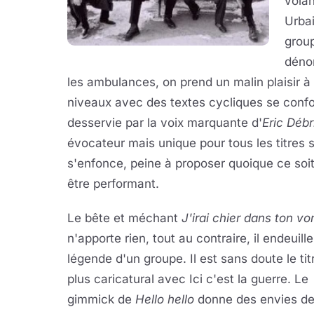
volan
Urbai
group
dénon
les ambulances, on prend un malin plaisir à
niveaux avec des textes cycliques se confo
desservie par la voix marquante d'
Eric Débr
évocateur mais unique pour tous les titres s
s'enfonce, peine à proposer quoique ce soi
être performant.
Le bête et méchant
J'irai chier dans ton vo
n'apporte rien, tout au contraire, il endeuille
légende d'un groupe. Il est sans doute le tit
plus caricatural avec Ici c'est la guerre. Le
gimmick de
Hello hello
donne des envies d