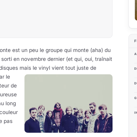
F
onte est un peu le groupe qui monte (aha) du
A
ti en novembre dernier (et qui, oui, traînait
disques mais le vinyl vient tout juste de
D
r le
D
teur de
oureuse
G
au long
 couleur
I
e pas