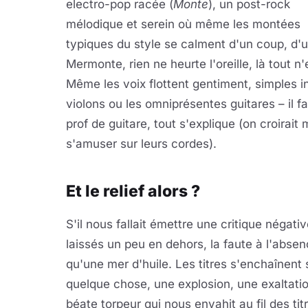
electro-pop racée (
Monte
), un post-rock
mélodique et serein où même les montées
typiques du style se calment d'un coup, d'u
Mermonte, rien ne heurte l'oreille, là tout n
Même les voix flottent gentiment, simples i
violons ou les omniprésentes guitares – il f
prof de guitare, tout s'explique (on croirai
s'amuser sur leurs cordes).
Et le relief alors ?
S'il nous fallait émettre une critique négati
laissés un peu en dehors, la faute à l'abse
qu'une mer d'huile. Les titres s'enchaînent
quelque chose, une explosion, une exaltati
béate torpeur qui nous envahit au fil des t