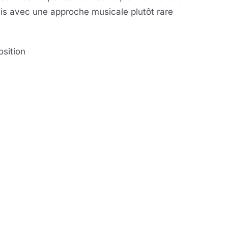
ais avec une approche musicale plutôt rare
osition
la vidéo
eur se charge au clic