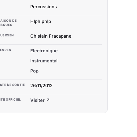
Percussions
AISON DE
H!ph!ph!p
ISQUES
USICIEN
Ghislain Fracapane
ENRES
Electronique
Instrumental
Pop
ATE DE SORTIE
26/11/2012
ITE OFFICIEL
Visiter ↗