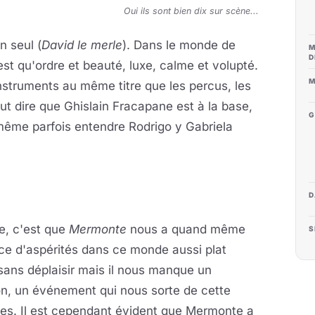
Oui ils sont bien dix sur scène...
n seul (
David le merle
). Dans le monde de
M
D
'est qu'ordre et beauté, luxe, calme et volupté.
M
nstruments au même titre que les percus, les
aut dire que Ghislain Fracapane est à la base,
G
t même parfois entendre Rodrigo y Gabriela
D
ve, c'est que
Mermonte
nous a quand même
S
nce d'aspérités dans ce monde aussi plat
 sans déplaisir mais il nous manque un
on, un événement qui nous sorte de cette
itres. Il est cependant évident que Mermonte a