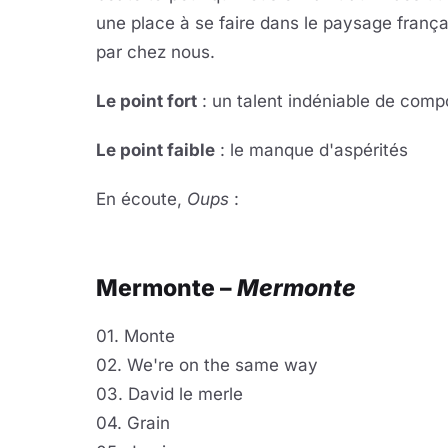
une place à se faire dans le paysage franç
par chez nous.
Le point fort
: un talent indéniable de comp
Le point faible
: le manque d'aspérités
En écoute,
Oups
:
Lire 
YouTube · le lect
Mermonte –
Mermonte
01. Monte
02. We're on the same way
03. David le merle
04. Grain