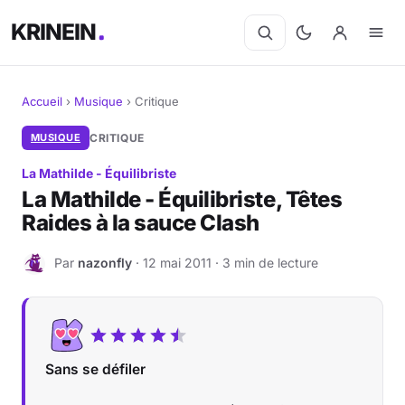
KRINEIN
Accueil
›
Musique
›
Critique
Cinéma
MUSIQUE
CRITIQUE
La Mathilde - Équilibriste
Séries
La Mathilde - Équilibriste, Têtes
Raides à la sauce Clash
Manga
Par
nazonfly
· 12 mai 2011 · 3 min de lecture
BD
N
Livres
Jeux vidéo
Sans se défiler
Jeux de société