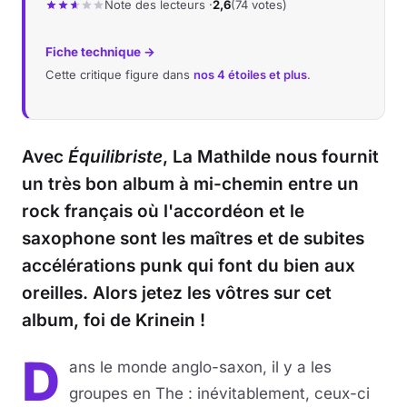
Note des lecteurs ·
2,6
(74 votes)
Musique
Fiche technique →
Cette critique figure dans
nos 4 étoiles et plus
.
Sortir
Sciences & Tech
Avec
Équilibriste
, La Mathilde nous fournit
Forum
un très bon album à mi-chemin entre un
rock français où l'accordéon et le
saxophone sont les maîtres et de subites
accélérations punk qui font du bien aux
oreilles. Alors jetez les vôtres sur cet
album, foi de Krinein !
D
ans le monde anglo-saxon, il y a les
groupes en The : inévitablement, ceux-ci