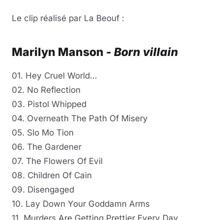
Le clip réalisé par La Beouf :
Marilyn Manson -
Born villain
01. Hey Cruel World…
02. No Reflection
03. Pistol Whipped
04. Overneath The Path Of Misery
05. Slo Mo Tion
06. The Gardener
07. The Flowers Of Evil
08. Children Of Cain
09. Disengaged
10. Lay Down Your Goddamn Arms
11. Murders Are Getting Prettier Every Day