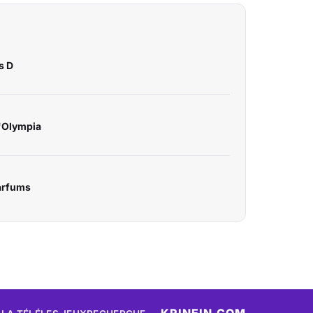
s D
l'Olympia
parfums