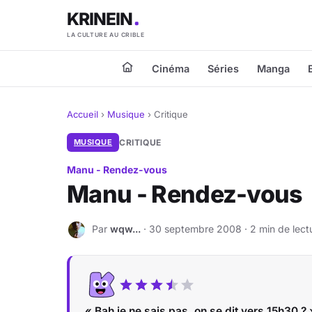
KRINEIN
LA CULTURE AU CRIBLE
Cinéma
Séries
Manga
Accueil
›
Musique
›
Critique
MUSIQUE
CRITIQUE
Manu - Rendez-vous
Manu - Rendez-vous
Par
wqw...
· 30 septembre 2008 · 2 min de lect
W
« Bah je ne sais pas, on se dit vers 15h30 ? 