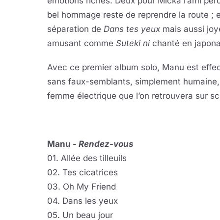
émotions riches. Deux pour Micka l’ami perd
bel hommage reste de reprendre la route ; et
séparation de
Dans tes yeux
mais aussi j
amusant comme
Suteki ni
chanté en japona
Avec ce premier album solo, Manu est eff
sans faux-semblants, simplement humaine, a
femme électrique que l’on retrouvera sur sc
Manu -
Rendez-vous
01. Allée des tilleuils
02. Tes cicatrices
03. Oh My Friend
04. Dans les yeux
05. Un beau jour