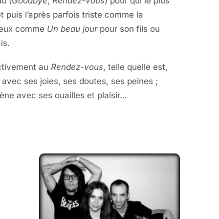
u (
Goodbye
,
Rendez-vous
) pour qui le plus
 puis l’après parfois triste comme la
oyeux comme
Un beau jour
pour son fils ou
is.
ectivement au
Rendez-vous
, telle quelle est,
vec ses joies, ses doutes, ses peines ;
ène avec ses ouailles et plaisir…