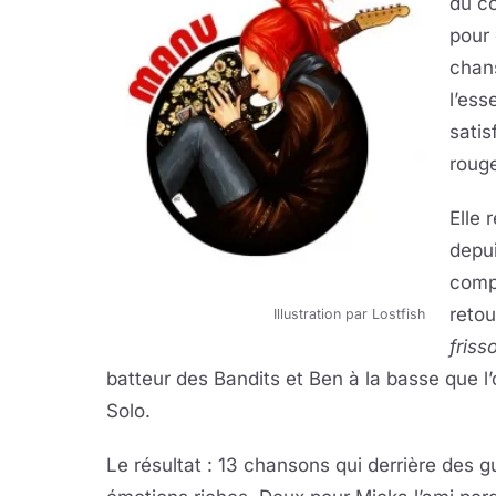
du co
pour 
chans
l’es
sati
roug
Elle 
depu
compr
retou
Illustration par Lostfish
fris
batteur des Bandits et Ben à la basse que 
Solo.
Le résultat : 13 chansons qui derrière des gu