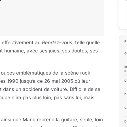
F
t effectivement au
Rendez-vous
, telle quelle
t humaine, avec ses joies, ses doutes, ses
G
M
D
es groupes emblématiques de la scène rock
ées 1990 jusqu’à ce 26 mai 2005 où leur
D
 dans un accident de voiture. Difficile de se
D
oupe n’ira pas plus loin, pas sans lui, mais
G
 ainsi que Manu reprend la guitare, seule, loin
D