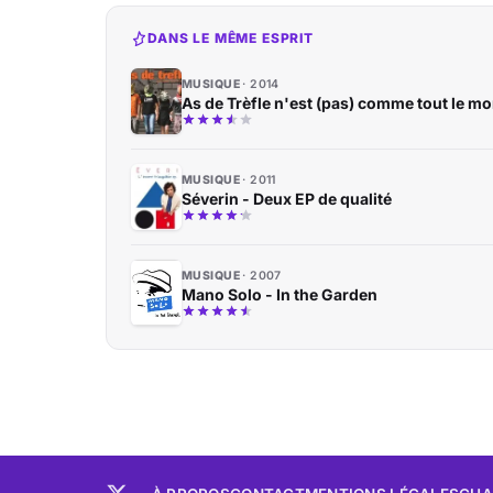
DANS LE MÊME ESPRIT
MUSIQUE
2014
As de Trèfle n'est (pas) comme tout le m
MUSIQUE
2011
Séverin - Deux EP de qualité
MUSIQUE
2007
Mano Solo - In the Garden