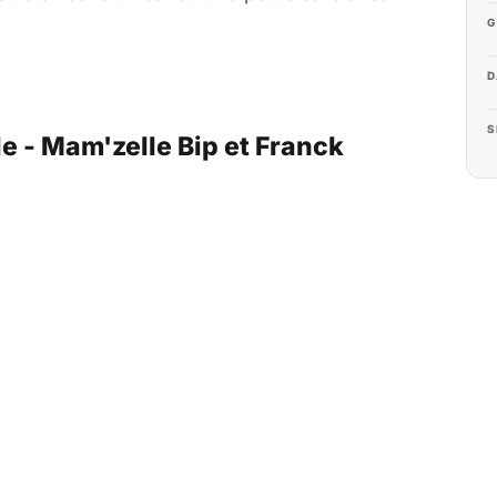
G
D
S
le - Mam'zelle Bip et Franck