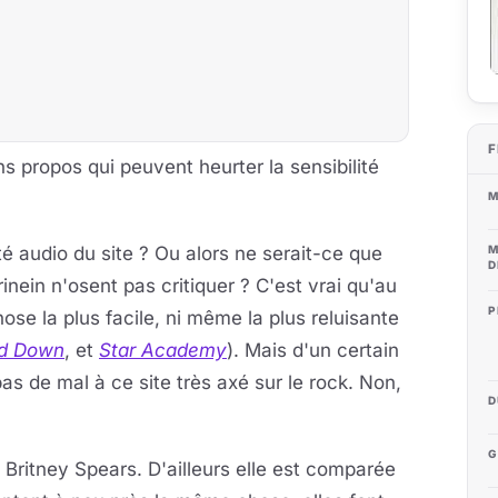
F
s propos qui peuvent heurter la sensibilité
M
é audio du site ? Ou alors ne serait-ce que
M
D
nein n'osent pas critiquer ? C'est vrai qu'au
P
hose la plus facile, ni même la plus reluisante
d Down
, et
Star Academy
). Mais d'un certain
as de mal à ce site très axé sur le rock. Non,
D
G
t Britney Spears. D'ailleurs elle est comparée