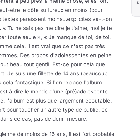
acontent à peu près la même chose, elles font
D
eut-être le côté sulfureux en moins (pour
es textes paraissent moins...explicites va-t-on
. « Tu ne sais pas me dire je t'aime, moi je te
ter toute seule », « Je manque de toi, de toi,
mme cela, il est vrai que ce n'est pas très
 sommes. Des propos d'adolescentes en peine
out beau tout gentil. Est-ce pour cela que
t. Je suis une fillette de 14 ans (beaucoup
 cela fantastique. Si l'on replace l'album
c'est à dire le monde d'une (pré)adolescente
té, l'album est plus que largement écoutable.
fort pour toucher un autre type de public, ce
s dans ce cas, pas de demi-mesure.
enne de moins de 16 ans, il est fort probable