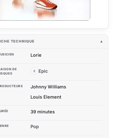
ICHE TECHNIQUE
USICIEN
Lorie
AISON DE
Epic
E
ISQUES
RODUCTEURS
Johnny Williams
Louis Element
URÉE
39 minutes
ENRE
Pop