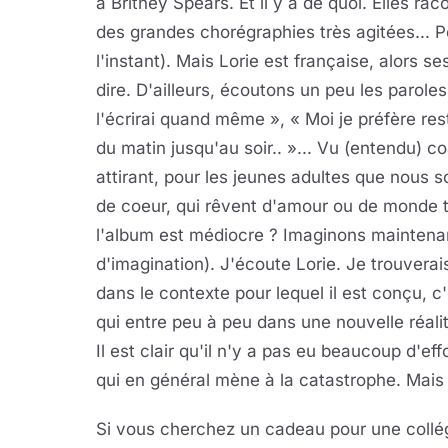
à Britney Spears. Et il y a de quoi. Elles r
des grandes chorégraphies très agitées... P
l'instant). Mais Lorie est française, alors s
dire. D'ailleurs, écoutons un peu les paroles
l'écrirai quand même », « Moi je préfère res
du matin jusqu'au soir.. »... Vu (entendu) co
attirant, pour les jeunes adultes que nous
de coeur, qui rêvent d'amour ou de monde t
l'album est médiocre ? Imaginons maintenan
d'imagination). J'écoute Lorie. Je trouverais
dans le contexte pour lequel il est conçu, 
qui entre peu à peu dans une nouvelle réali
Il est clair qu'il n'y a pas eu beaucoup d'ef
qui en général mène à la catastrophe. Mai
Si vous cherchez un cadeau pour une collégi