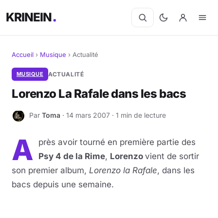
KRINEIN
Accueil
›
Musique
›
Actualité
Cinéma
MUSIQUE
ACTUALITÉ
Lorenzo La Rafale dans les bacs
Séries
Par
Toma
· 14 mars 2007 · 1 min de lecture
T
Manga
A
près avoir tourné en première partie des
BD
Psy 4 de la Rime
,
Lorenzo
vient de sortir
Livres
son premier album,
Lorenzo la Rafale
, dans les
bacs depuis une semaine.
Jeux vidéo
Jeux de société