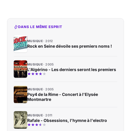
Musique
Sortir
DANS LE MÊME ESPRIT
Sciences & Tech
MUSIQUE
2012
Rock en Seine dévoile ses premiers noms !
Forum
MUSIQUE
2005
L'Algérino - Les derniers seront les premiers
MUSIQUE
2005
Psy4 de la Rime - Concert à l'Elysée
Montmartre
MUSIQUE
2011
Rafale - Obsessions, l'hymne à l'electro