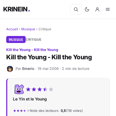
KRINEIN
Accueil
›
Musique
›
Critique
Cinéma
MUSIQUE
CRITIQUE
Kill the Young - Kill the Young
Séries
Kill the Young - Kill the Young
Manga
Par
Emeric
· 19 mai 2006 · 2 min de lecture
E
BD
Livres
Le Yin et le Young
Jeux vidéo
Note des lecteurs ·
3,5
(118 votes)
Jeux de société