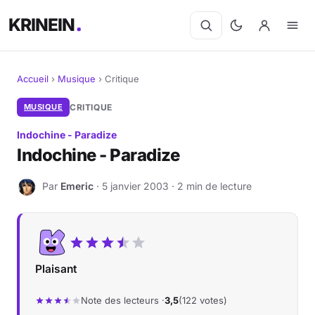
KRINEIN
Accueil
›
Musique
›
Critique
Cinéma
MUSIQUE
CRITIQUE
Indochine - Paradize
Séries
Indochine - Paradize
Manga
Par
Emeric
· 5 janvier 2003 · 2 min de lecture
E
BD
Livres
Plaisant
Jeux vidéo
Note des lecteurs ·
3,5
(122 votes)
Jeux de société