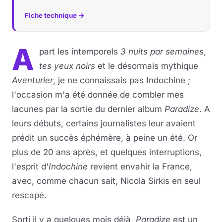
Fiche technique →
Musique
Sortir
A
part les intemporels
3 nuits par semaines
,
tes yeux noirs
et le désormais mythique
Sciences & Tech
Aventurier
, je ne connaissais pas Indochine ;
Forum
l'occasion m'a été donnée de combler mes
lacunes par la sortie du dernier album
Paradize
. A
leurs débuts, certains journalistes leur avaient
prédit un succès éphémère, à peine un été. Or
plus de 20 ans après, et quelques interruptions,
l'esprit d'
Indochine
revient envahir la France,
avec, comme chacun sait, Nicola Sirkis en seul
rescapé.
Sorti il y a quelques mois déjà,
Paradize
est un