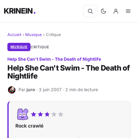
KRINEIN
Accueil
›
Musique
›
Critique
Cinéma
MUSIQUE
CRITIQUE
Help She Can't Swim - The Death of Nightlife
Séries
Help She Can't Swim - The Death of
Nightlife
Manga
Par
juro
· 3 juin 2007 · 2 min de lecture
BD
J
Livres
Jeux vidéo
Rock crawlé
Jeux de société