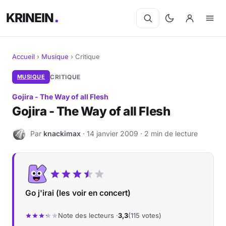
KRINEIN
Accueil
›
Musique
›
Critique
Cinéma
MUSIQUE
CRITIQUE
Gojira - The Way of all Flesh
Séries
Gojira - The Way of all Flesh
Manga
Par
knackimax
· 14 janvier 2009 · 2 min de lecture
K
BD
Livres
Go j'irai (les voir en concert)
Jeux vidéo
Note des lecteurs ·
3,3
(115 votes)
Jeux de société