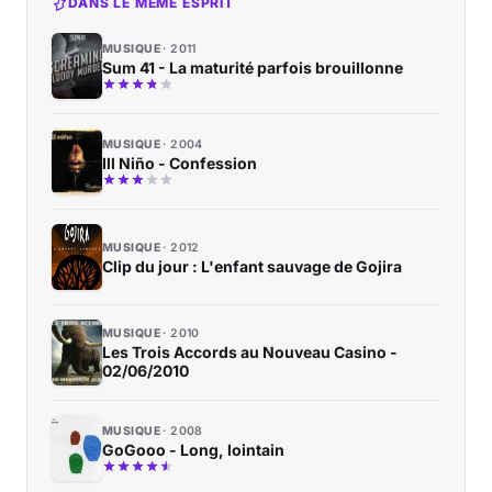
DANS LE MÊME ESPRIT
MUSIQUE
2011
Sum 41 - La maturité parfois brouillonne
MUSIQUE
2004
Ill Niño - Confession
MUSIQUE
2012
Clip du jour : L'enfant sauvage de Gojira
MUSIQUE
2010
Les Trois Accords au Nouveau Casino -
02/06/2010
MUSIQUE
2008
GoGooo - Long, lointain