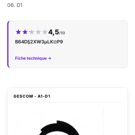
06. D1
Notre note :
4,5
/10
B64D§2XW3µLK¤P9
Fiche technique →
GESCOM - A1-D1