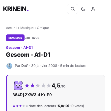
KRINEIN
Accueil
›
Musique
›
Critique
MUSIQUE
CRITIQUE
Gescom - A1-D1
Gescom - A1-D1
Par
Dat'
· 30 janvier 2008 · 5 min de lecture
D
Notre note :
4,5
/10
B64D§2XW3µLK¤P9
Note des lecteurs ·
5,8/10
(110 votes)