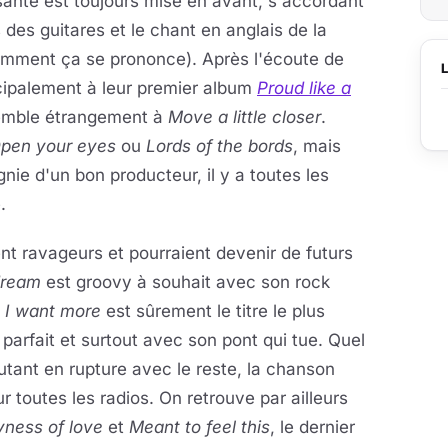
ante est toujours mise en avant, s'accordant
des guitares et le chant en anglais de la
ment ça se prononce). Après l'écoute de
cipalement à leur premier album
Proud like a
mble étrangement à
Move a little closer
.
pen your eyes
ou
Lords of the bords
, mais
ie d'un bon producteur, il y a toutes les
.
nt ravageurs et pourraient devenir de futurs
dream
est groovy à souhait avec son rock
.
I want more
est sûrement le titre le plus
 parfait et surtout avec son pont qui tue. Quel
ant en rupture avec le reste, la chanson
 toutes les radios. On retrouve par ailleurs
yness of love
et
Meant to feel this
, le dernier