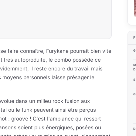
F
se faire connaître, Furykane pourrait bien vite
G
titres autoproduite, le combo possède ce
M
Evidemment, il reste encore du travail mais
D
s moyens personnels laisse présager le
S
G
évolue dans un milieu rock fusion aux
metal ou le funk peuvent ainsi être perçus
mot : groove ! C'est l'ambiance qui ressort
ansons soient plus énergiques, posées ou
D