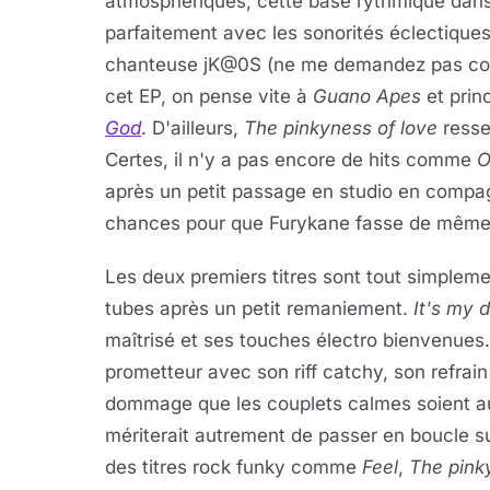
atmosphériques, cette base rythmique dans
parfaitement avec les sonorités éclectiques 
chanteuse jK@0S (ne me demandez pas com
cet EP, on pense vite à
Guano Apes
et prin
God
. D'ailleurs,
The pinkyness of love
resse
Certes, il n'y a pas encore de hits comme
O
après un petit passage en studio en compagn
chances pour que Furykane fasse de même
Les deux premiers titres sont tout simpleme
tubes après un petit remaniement.
It's my 
maîtrisé et ses touches électro bienvenues
prometteur avec son riff catchy, son refrain
dommage que les couplets calmes soient aut
mériterait autrement de passer en boucle sur
des titres rock funky comme
Feel
,
The pink