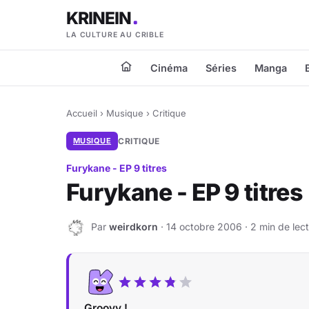
KRINEIN
LA CULTURE AU CRIBLE
Cinéma
Séries
Manga
Accueil
›
Musique
›
Critique
MUSIQUE
CRITIQUE
Furykane - EP 9 titres
Furykane - EP 9 titres
Par
weirdkorn
· 14 octobre 2006 · 2 min de lec
W
Groovy !