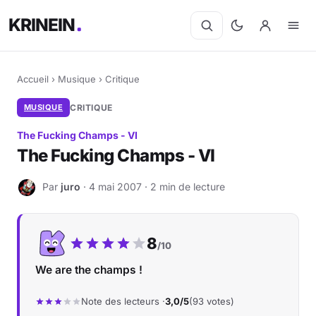
KRINEIN
Accueil
›
Musique
›
Critique
MUSIQUE
CRITIQUE
The Fucking Champs - VI
The Fucking Champs - VI
Par
juro
· 4 mai 2007 · 2 min de lecture
J
Notre note :
8
/10
We are the champs !
Note des lecteurs ·
3,0/5
(93 votes)