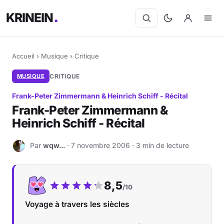
KRINEIN
Accueil
›
Musique
›
Critique
MUSIQUE
CRITIQUE
Frank-Peter Zimmermann & Heinrich Schiff - Récital
Frank-Peter Zimmermann &
Heinrich Schiff - Récital
Par
wqw...
· 7 novembre 2006 · 3 min de lecture
W
Notre note :
8,5
/10
Voyage à travers les siècles