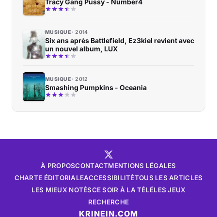
Tracy Gang Pussy - Number4
MUSIQUE
2014
Six ans après Battlefield, Ez3kiel revient avec
un nouvel album, LUX
MUSIQUE
2012
Smashing Pumpkins - Oceania
À PROPOS
CONTACT
MENTIONS LÉGALES
CHARTE ÉDITORIALE
ACCESSIBILITÉ
TOUS LES ARTICLES
LES MIEUX NOTÉS
CE SOIR À LA TÉLÉ
LES JEUX
RECHERCHE
KRINEIN.COM