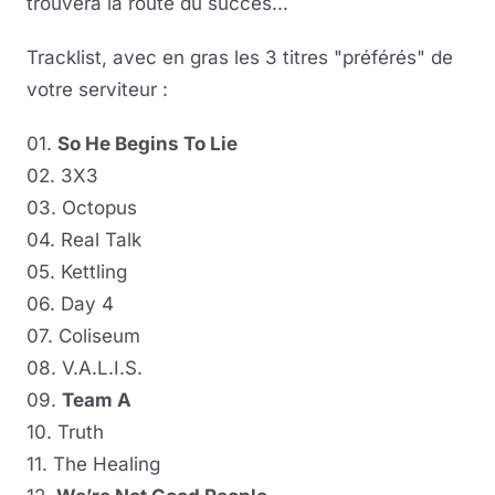
trouvera la route du succès...
Tracklist, avec en gras les 3 titres "préférés" de
votre serviteur :
01.
So He Begins To Lie
02. 3X3
03. Octopus
04. Real Talk
05. Kettling
06. Day 4
07. Coliseum
08. V.A.L.I.S.
09.
Team A
10. Truth
11. The Healing