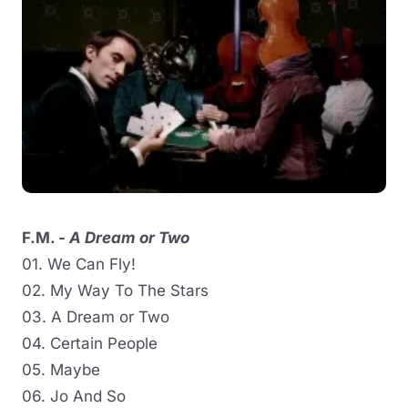
F.M. -
A Dream or Two
01. We Can Fly!
02. My Way To The Stars
03. A Dream or Two
04. Certain People
05. Maybe
06. Jo And So