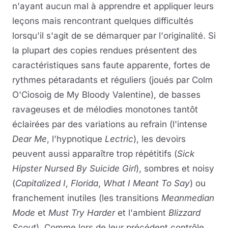
n'ayant aucun mal à apprendre et appliquer leurs
leçons mais rencontrant quelques difficultés
lorsqu'il s'agit de se démarquer par l'originalité. Si
la plupart des copies rendues présentent des
caractéristiques sans faute apparente, fortes de
rythmes pétaradants et réguliers (joués par Colm
O'Ciosoig de My Bloody Valentine), de basses
ravageuses et de mélodies monotones tantôt
éclairées par des variations au refrain (l'intense
Dear Me
, l'hypnotique
Lectric
), les devoirs
peuvent aussi apparaître trop répétitifs (
Sick
Hipster Nursed By Suicide Girl
), sombres et noisy
(
Capitalized I
,
Florida
,
What I Meant To Say
) ou
franchement inutiles (les transitions
Meanmedian
Mode
et
Must Try Harder
et l'ambient
Blizzard
Scout
). Comme lors de leur précédent contrôle