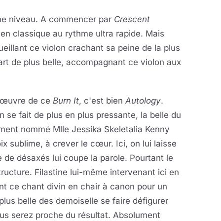
ême niveau. A commencer par
Crescent
ien classique au rythme ultra rapide. Mais
eillant ce violon crachant sa peine de la plus
art de plus belle, accompagnant ce violon aux
 d'œuvre de ce
Burn It
, c'est bien
Autology
.
 se fait de plus en plus pressante, la belle du
ment nommé Mlle Jessika Skeletalia Kenny
 sublime, à crever le cœur. Ici, on lui laisse
 de désaxés lui coupe la parole. Pourtant le
ucture. Filastine lui-même intervenant ici en
nt ce chant divin en chair à canon pour un
lus belle des demoiselle se faire défigurer
us serez proche du résultat. Absolument