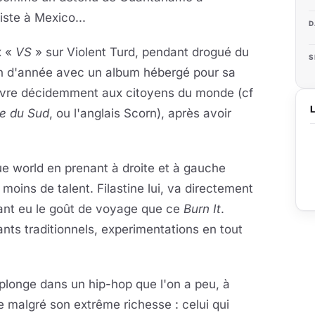
ste à Mexico...
D
x «
VS
» sur Violent Turd, pendant drogué du
S
 fin d'année avec un album hébergé pour sa
'ouvre décidemment aux citoyens du monde (cf
e du Sud
, ou l'anglais Scorn), après avoir
e world en prenant à droite et à gauche
 moins de talent. Filastine lui, va directement
tant eu le goût de voyage que ce
Burn It
.
ants traditionnels, experimentations en tout
longe dans un hip-hop que l'on a peu, à
re malgré son extrême richesse : celui qui