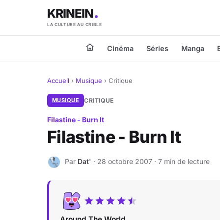
KRINEIN
LA CULTURE AU CRIBLE
Cinéma
Séries
Manga
Accueil
›
Musique
›
Critique
MUSIQUE
CRITIQUE
Filastine - Burn It
Filastine - Burn It
Par
Dat'
· 28 octobre 2007 · 7 min de lecture
D
Around The World