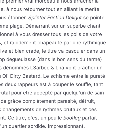
le premier vrai morceau à nous arracher la
e, à nous retourner tout en aillant le merite
ous étonner,
Splinter Faction Delight
se pointe
éme plage. Démarrant sur un superbe chant
tionnel à vous dresser tous les poils de votre
s, et rapidement chapeauté par une rythmique
ve et bien crade, le titre va basculer dans un
hop dégueulasse (dans le bon sens du terme)
es dénommés L3arbee & Lna vont cracher un
Ol' Dirty Bastard. Le schisme entre la pureté
s deux rappeurs est à couper le souffle, tant
brutal pour être accepté par quelqu'un de sain
de grâce complètement parasité, détruit,
ces changements de rythmes brutaux et ces
nt. Ce titre, c'est un peu le
bootleg
parfait
'un quartier sordide. Impressionnant.