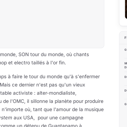
F
G
du monde, SON tour du monde, où chants
p et electro taillés à l'or fin.
M
D
mps à faire le tour du monde qu'à s'enfermer
D
. Mais ce dernier n'est pas qu'un vieux
D
table activiste : alter-mondialiste,
e l'OMC, il sillonne la planète pour produire
G
n'importe où, tant que l'amour de la musique
ystem
aux USA, pour une campagne
lé comme un détenu de Guantanamo à