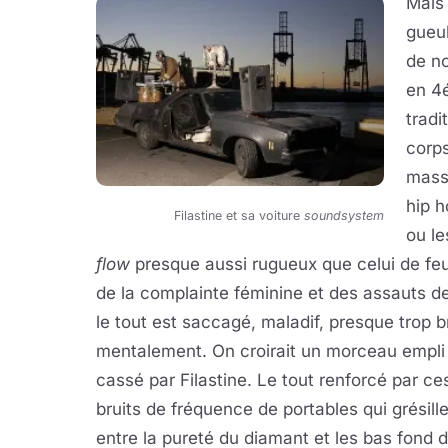
Mais 
gueul
de n
en 4
tradi
corp
massi
hip 
Filastine et sa voiture
soundsystem
ou l
flow
presque aussi rugueux que celui de feu 
de la complainte féminine et des assauts de
le tout est saccagé, maladif, presque trop 
mentalement. On croirait un morceau empli 
cassé par Filastine. Le tout renforcé par 
bruits de fréquence de portables qui grésille
entre la pureté du diamant et les bas fond d