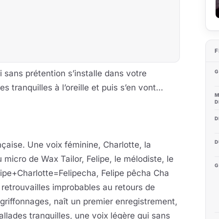
F
i sans prétention s’installe dans votre
G
es tranquilles à l’oreille et puis s’en vont…
M
D
D
D
çaise. Une voix féminine, Charlotte, la
micro de Wax Tailor, Felipe, le mélodiste, le
G
elipe+Charlotte=Felipecha, Felipe pêcha Cha
 retrouvailles improbables au retours de
n griffonnages, naît un premier enregistrement,
allades tranquilles, une voix légère qui sans