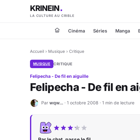
KRINEIN
LA CULTURE AU CRIBLE
Cinéma
Séries
Manga
Accueil
›
Musique
›
Critique
MUSIQUE
CRITIQUE
Felipecha - De fil en aiguille
Felipecha - De fil en ai
Par
wqw...
· 1 octobre 2008 · 1 min de lecture
W
Par le chat, passe le fil...