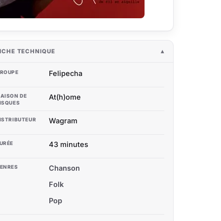
ICHE TECHNIQUE
ROUPE
Felipecha
AISON DE
At(h)ome
ISQUES
ISTRIBUTEUR
Wagram
URÉE
43 minutes
ENRES
Chanson
Folk
Pop