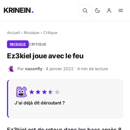
KRINEIN
Accueil
›
Musique
›
Critique
MUSIQUE
CRITIQUE
Ez3kiel joue avec le feu
Par
nazonfly
· 4 janvier 2022 · 4 min de lecture
N
J'ai déjà dit déroutant ?
Ez3kiel est de retour dans les bacs après 8