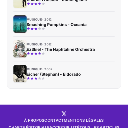
MUSIQUE
2012
Smashing Pumpkins - Oceania
MUSIQUE
2012
Ez3kiel - The Naphtaline Orchestra
MUSIQUE
2007
Eicher (Stephan) - Eldorado
À PROPOS
CONTACT
MENTIONS LÉGALES
CHARTE ÉDITORIALE
ACCESSIBILITÉ
TOUS LES ARTICLES