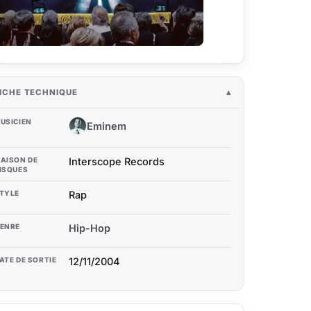
ICHE TECHNIQUE
USICIEN
Eminem
E
AISON DE
Interscope Records
ISQUES
TYLE
Rap
ENRE
Hip-Hop
ATE DE SORTIE
12/11/2004