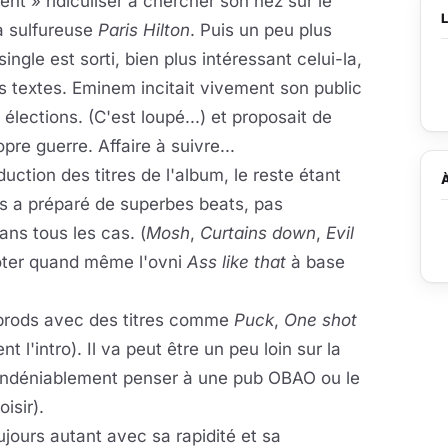
ent » ridiculiser à chercher son nez sur le
la sulfureuse
Paris Hilton
. Puis un peu plus
ngle est sorti, bien plus intéressant celui-la,
 textes. Eminem incitait vivement son public
élections. (C'est loupé...) et proposait de
pre guerre. Affaire à suivre...
uction des titres de l'album, le reste étant
us a préparé de superbes beats, pas
ans tous les cas. (
Mosh
,
Curtains down
,
Evil
 noter quand même l'ovni
Ass like that
à base
 prods avec des titres comme
Puck
,
One shot
t l'intro). Il va peut être un peu loin sur la
 indéniablement penser à une pub OBAO ou le
isir).
jours autant avec sa rapidité et sa