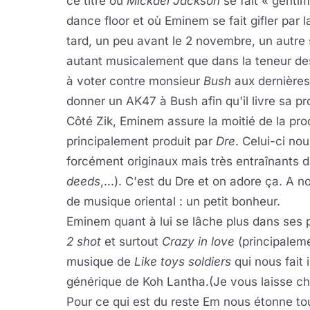
ce titre où
Mickael Jackson
se fait « gentim
dance floor et où Eminem se fait gifler par 
tard, un peu avant le 2 novembre, un autre si
autant musicalement que dans la teneur des
à voter contre monsieur
Bush
aux dernières 
donner un AK47 à Bush afin qu'il livre sa pro
Côté Zik, Eminem assure la moitié de la prod
principalement produit par
Dre
. Celui-ci no
forcément originaux mais très entraînants d
deeds
,...). C'est du Dre et on adore ça. A
de musique oriental : un petit bonheur.
Eminem quant à lui se lâche plus dans ses
2 shot
et surtout
Crazy in love
(principalemen
musique de
Like toys soldiers
qui nous fait
générique de Koh Lantha.(Je vous laisse cho
Pour ce qui est du reste Em nous étonne tou