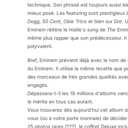
technique. Son phrasé est toujours aussi b
mieux posé. Les featuring sont prestigieux 
Dogg
,
50 Cent
,
Obie Trice
et bien sur
Dre
. 
Eminem réitère le
Hailie's song
de
The Emi
même plus rapper que son prédécesseur. Il n
polyvalent.
Bref, Eminem prévient déjà avec le nom de 
du Eminem. Il utilise la même recette que
des morceaux de très grandes qualités avec 
engagés.
Dépassera-t-il les 19 millions d'albums ve
le mérite en tous cas autant.
Vous trouverez dès aujourd'hui cet album d
vous (ou à votre porte monnaie) de décider 
25 photos rares (???), le coffret Deluxe in