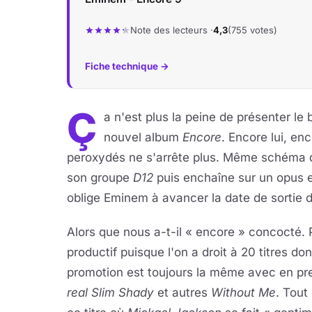
Note des lecteurs ·
4,3
(755 votes)
Fiche technique →
Ç
a n'est plus la peine de présenter 
nouvel album
Encore
. Encore lui, e
peroxydés ne s'arrête plus. Même schéma q
son groupe
D12
puis enchaîne sur un opus e
oblige Eminem à avancer la date de sortie 
Alors que nous a-t-il « encore » concocté. P
productif puisque l'on a droit à 20 titres d
promotion est toujours la même avec en prem
real Slim Shady
et autres
Without Me
. Tout