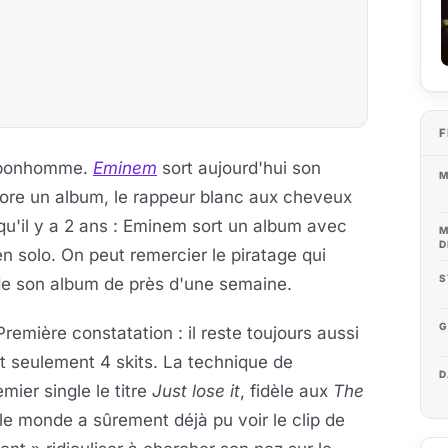
F
le bonhomme.
Eminem
sort aujourd'hui son
M
ncore un album, le rappeur blanc aux cheveux
u'il y a 2 ans : Eminem sort un album avec
M
D
n solo. On peut remercier le piratage qui
S
de son album de près d'une semaine.
G
remière constatation : il reste toujours aussi
ont seulement 4 skits. La technique de
D
ier single le titre
Just lose it
, fidèle aux
The
 le monde a sûrement déjà pu voir le clip de