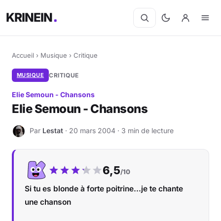
KRINEIN
Accueil
›
Musique
›
Critique
MUSIQUE
CRITIQUE
Elie Semoun - Chansons
Elie Semoun - Chansons
Par
Lestat
· 20 mars 2004 · 3 min de lecture
L
Notre note :
6,5
/10
Si tu es blonde à forte poitrine...je te chante
une chanson