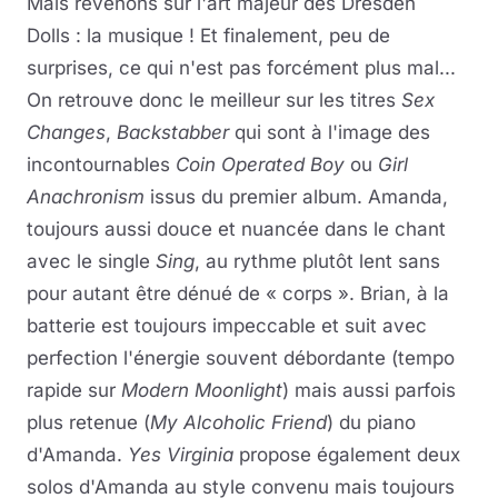
Mais revenons sur l'art majeur des Dresden
Dolls : la musique ! Et finalement, peu de
surprises, ce qui n'est pas forcément plus mal...
On retrouve donc le meilleur sur les titres
Sex
Changes
,
Backstabber
qui sont à l'image des
incontournables
Coin Operated Boy
ou
Girl
Anachronism
issus du premier album. Amanda,
toujours aussi douce et nuancée dans le chant
avec le single
Sing
, au rythme plutôt lent sans
pour autant être dénué de « corps ». Brian, à la
batterie est toujours impeccable et suit avec
perfection l'énergie souvent débordante (tempo
rapide sur
Modern Moonlight
) mais aussi parfois
plus retenue (
My Alcoholic Friend
) du piano
d'Amanda.
Yes Virginia
propose également deux
solos d'Amanda au style convenu mais toujours