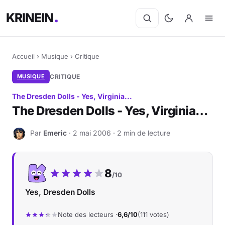
KRINEIN
Accueil
›
Musique
›
Critique
MUSIQUE
CRITIQUE
The Dresden Dolls - Yes, Virginia...
The Dresden Dolls - Yes, Virginia…
Par
Emeric
· 2 mai 2006 · 2 min de lecture
E
Notre note :
8
/10
Yes, Dresden Dolls
Note des lecteurs ·
6,6/10
(111 votes)