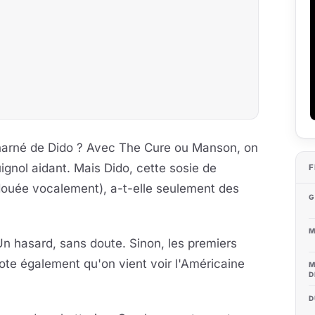
charné de Dido ? Avec The Cure ou Manson, on
ignol aidant. Mais Dido, cette sosie de
F
douée vocalement), a-t-elle seulement des
G
M
Un hasard, sans doute. Sinon, les premiers
te également qu'on vient voir l'Américaine
M
D
D