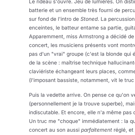
Le rideau s'ouvre. Jeu de lumières. On dis
batterie et un ensemble très fourni de percu
sur fond de l'intro de
Stoned
. La percussion
enceintes, le batteur entame sa partie, guita
Apparemment, miss Armstrong a décidé de f
concert, les musiciens présents vont montrer 
pas d'un "vrai" groupe (c'est la blonde qui 
de la scène : maîtrise technique hallucinant
claviériste échangeant leurs places, comme 
(l'imposant bassiste, notamment, vit le tr
Puis la vedette arrive. On pense ce qu'on 
(personnellement je la trouve superbe), ma
indiscutable. Et encore, elle n'a même pas
Un truc me "choque" immédiatement : la qua
concert au son aussi
parfaitement
réglé, et