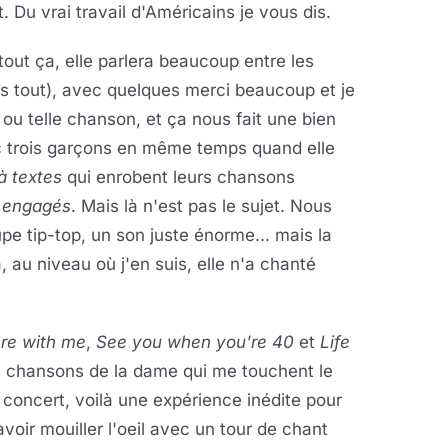
. Du vrai travail d'Américains je vous dis.
, tout ça, elle parlera beaucoup entre les
s tout), avec quelques merci beaucoup et je
e ou telle chanson, et ça nous fait une bien
ec trois garçons en même temps quand elle
à textes
qui enrobent leurs chansons
t engagés
. Mais là n'est pas le sujet. Nous
upe tip-top, un son juste énorme... mais la
à, au niveau où j'en suis, elle n'a chanté
re with me
,
See you when you're 40
et
Life
es chansons de la dame qui me touchent le
 concert, voilà une expérience inédite pour
avoir mouiller l'oeil avec un tour de chant