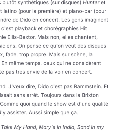
s plutôt synthétiques (sur disques)
Hunter
et
t latino (pour la première) et piano-bar (pour
tendre de Dido en concert. Les gens imaginent
c'est playback et chorégraphies Hit
e Ellis-Bextor. Mais non, elles chantent,
musiciens. On pense ce qu'on veut des disques
, fade, trop propre. Mais sur scène, la
rpé. En même temps, ceux qui ne considèrent
 pas très envie de la voir en concert.
ond. J'veux dire, Dido c'est pas Rammstein. Et
issait sans arrêt. Toujours dans la Brixton
. Comme quoi quand le show est d'une qualité
'y assister. Aussi simple que ça.
,
Take My Hand
,
Mary's in India
,
Sand in my