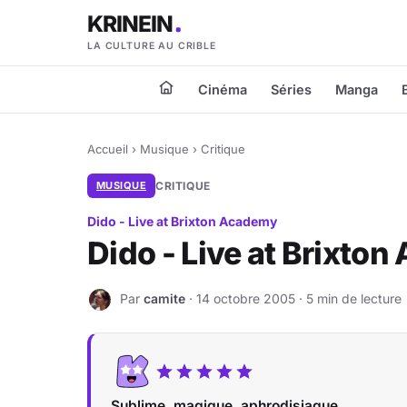
KRINEIN
LA CULTURE AU CRIBLE
Cinéma
Séries
Manga
Accueil
›
Musique
›
Critique
MUSIQUE
CRITIQUE
Dido - Live at Brixton Academy
Dido - Live at Brixto
Par
camite
· 14 octobre 2005 · 5 min de lecture
C
Sublime, magique, aphrodisiaque...