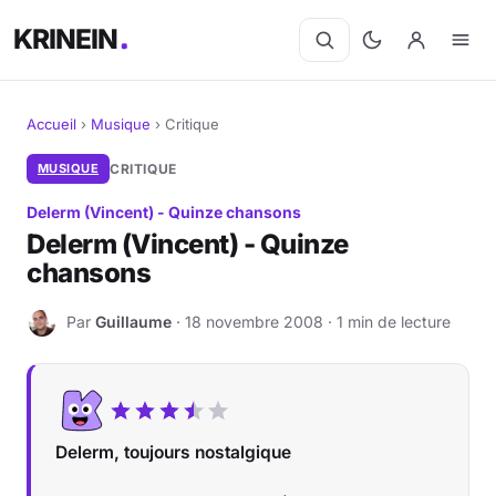
KRINEIN
Accueil
›
Musique
›
Critique
Cinéma
MUSIQUE
CRITIQUE
Delerm (Vincent) - Quinze chansons
Séries
Delerm (Vincent) - Quinze
chansons
Manga
Par
Guillaume
· 18 novembre 2008 · 1 min de lecture
BD
G
Livres
Jeux vidéo
Delerm, toujours nostalgique
Jeux de société