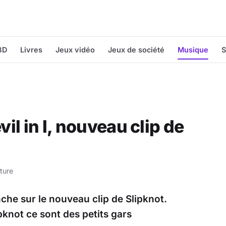
BD
Livres
Jeux vidéo
Jeux de société
Musique
S
l in I, nouveau clip de
ture
he sur le nouveau clip de Slipknot.
pknot ce sont des petits gars