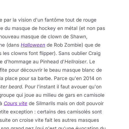
e par la vision d'un fantôme tout de rouge
aire du masque de hockey en métal (et non pas
 le nouveau masque de clown de Shawn,
une (dans
Halloween
de Rob Zombie) que de
 les clowns font flipper). Sans oublier Craig
rme d'hommage au Pinhead d'
Hellraiser
. Le
ite pour découvrir le beau masque blanc de
 la place pour sa barbe. Parce qu'en 2014 on
ster beard
. Pour l'instant il faut avouer qu'on
groupe qui joue au milieu de gars en camisole
 à
Cours vite
de Silmarils mais on doit pouvoir
etite exception : certains des camisolés sont
uite on croise vite fait les autres masques
son grand nez (qui n'est qu'une évocation du