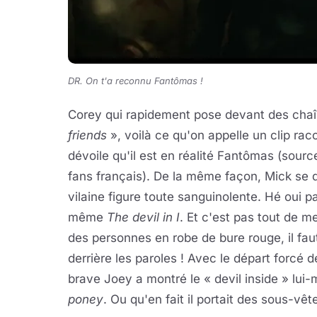
DR. On t'a reconnu Fantômas !
Corey qui rapidement pose devant des cha
friends
», voilà ce qu'on appelle un clip rac
dévoile qu'il est en réalité Fantômas (sour
fans français). De la même façon, Mick se
vilaine figure toute sanguinolente. Hé oui p
même
The devil in I
. Et c'est pas tout de 
des personnes en robe de bure rouge, il fa
derrière les paroles ! Avec le départ forcé 
brave Joey a montré le « devil inside » lui
poney
. Ou qu'en fait il portait des sous-vê