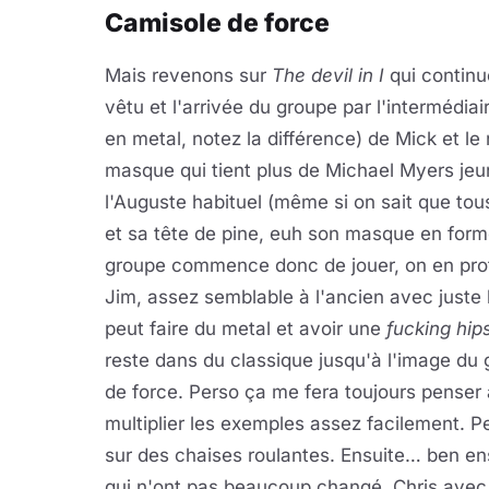
Camisole de force
Mais revenons sur
The devil in I
qui continu
vêtu et l'arrivée du groupe par l'intermédi
en metal, notez la différence) de Mick et
masque qui tient plus de Michael Myers je
l'Auguste habituel (même si on sait que tous
et sa tête de pine, euh son masque en fo
groupe commence donc de jouer, on en prof
Jim, assez semblable à l'ancien avec juste
peut faire du metal et avoir une
fucking hip
reste dans du classique jusqu'à l'image du 
de force. Perso ça me fera toujours penser
multiplier les exemples assez facilement. P
sur des chaises roulantes. Ensuite… ben ens
qui n'ont pas beaucoup changé, Chris avec 