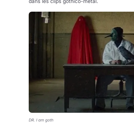
dans les clips gothico-metal.
DR. I am goth